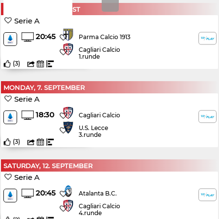
SATURDAY, 22. AUGUST
Serie A
20:45
Parma Calcio 1913
Cagliari Calcio
1.runde
(
3
)
MONDAY, 7. SEPTEMBER
Serie A
18:30
Cagliari Calcio
U.S. Lecce
3.runde
(
3
)
SATURDAY, 12. SEPTEMBER
Serie A
20:45
Atalanta B.C.
Cagliari Calcio
4.runde