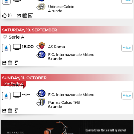
Udinese Calcio
4.runde
(
1
)
SATURDAY, 19. SEPTEMBER
Serie A
18:00
AS Roma
F.C. Internazionale Milano
5.runde
SUNDAY, 11. OCTOBER
Ikke Fastlagt
Serie A
--:--
F.C. Internazionale Milano
Parma Calcio 1913
6.runde