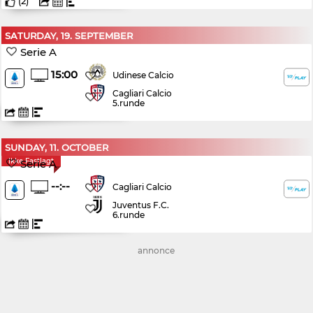
(
2
)
SATURDAY, 19. SEPTEMBER
Serie A
15:00
Udinese Calcio
Cagliari Calcio
5.runde
SUNDAY, 11. OCTOBER
Ikke Fastlagt
Serie A
--:--
Cagliari Calcio
Juventus F.C.
6.runde
annonce