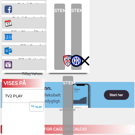
Del på Twitter
STEM
STEM
Del på Facebook
Tilføj iPhone/iPad
Tilføj Google
Tilføj Outlook
Tilføj Yahoo
STEM
VISES PÅ
TV2 PLAY
annonce
KOMMENDE KAMPE FOR CAGLIARI CALCIO