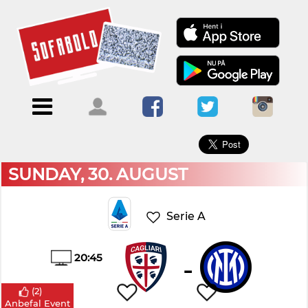
×
Menu
Forside
Kalendere
Om
Blogs
Sofabold
Opret
Kontakt
bruger
SUNDAY, 30. AUGUST
Log
ind
Serie A
20:45
-
(
2
)
Anbefal Event