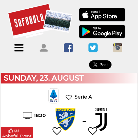
×
Menu
Forside
Kalendere
Om
Blogs
Sofabold
Opret
Kontakt
bruger
SUNDAY, 23. AUGUST
Log
ind
Serie A
18:30
-
(
3
)
Anbefal Event