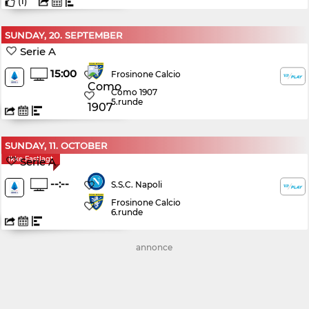
(
1
)
SUNDAY, 20. SEPTEMBER
Serie A
15:00
Frosinone Calcio
Como 1907
5.runde
SUNDAY, 11. OCTOBER
Ikke Fastlagt
Serie A
--:--
S.S.C. Napoli
Frosinone Calcio
6.runde
annonce