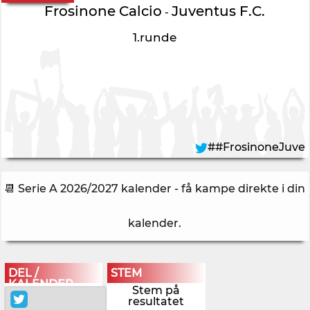
Frosinone Calcio
Juventus F.C.
-
1.runde
##FrosinoneJuve
📆 Serie A 2026/2027 kalender - få kampe direkte i din
kalender
.
DEL /
STEM
KALENDER
Stem på
resultatet