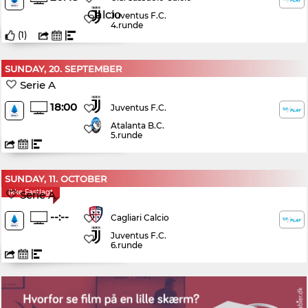
Juventus F.C.
4.runde
(
1
)
SUNDAY, 20. SEPTEMBER
Serie A
18:00
Juventus F.C.
Atalanta B.C.
5.runde
SUNDAY, 11. OCTOBER
Ikke Fastlagt
Serie A
--:--
Cagliari Calcio
Juventus F.C.
6.runde