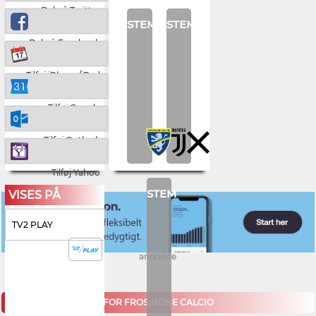
Del på Twitter
STEM
STEM
Del på Facebook
Tilføj iPhone/iPad
Tilføj Google
Tilføj Outlook
Tilføj Yahoo
STEM
VISES PÅ
TV2 PLAY
annonce
KOMMENDE KAMPE FOR FROSINONE CALCIO