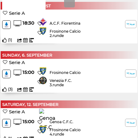
SATURDAY, 29. AUGUST
Serie A
18:30
A.C.F. Fiorentina
Frosinone Calcio
2.runde
(
1
)
SUNDAY, 6. SEPTEMBER
Serie A
15:00
Frosinone Calcio
Venezia F.C.
3.runde
(
3
)
SATURDAY, 12. SEPTEMBER
Serie A
15:00
Genoa C.F.C.
Frosinone Calcio
4.runde