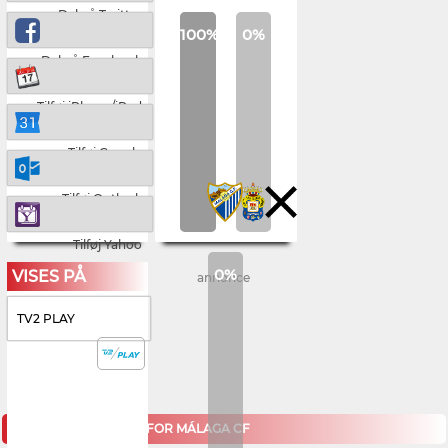
Del på Twitter
100%
0%
Del på Facebook
Tilføj iPhone/iPad
Tilføj Google
Tilføj Outlook
Tilføj Yahoo
0%
VISES PÅ
annonce
TV2 PLAY
KOMMENDE KAMPE FOR MÁLAGA CF