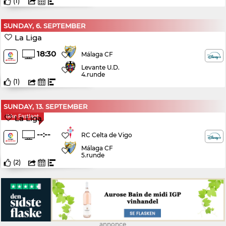
(
1
)
SUNDAY, 6. SEPTEMBER
La Liga
18:30
Málaga CF
Levante U.D.
4.runde
(
1
)
SUNDAY, 13. SEPTEMBER
Ikke Fastlagt
La Liga
--:--
RC Celta de Vigo
Málaga CF
5.runde
(
2
)
annonce