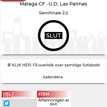
Málaga CF
U.D. Las Palmas
-
Semifinale 2:2
SLUT
📆 KLIK HER: Få overblik over samtlige Sofabold
kalendere
.
DEL /
STEM
KALENDER
Aftemnnigen er
slut.