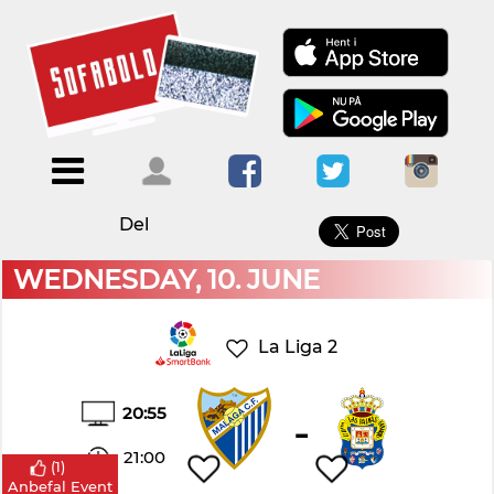
×
Menu
Forside
Kalendere
Om
Blogs
Sofabold
Del
Opret
Kontakt
bruger
WEDNESDAY, 10. JUNE
Log
ind
La Liga 2
20:55
-
21:00
(
1
)
Anbefal Event