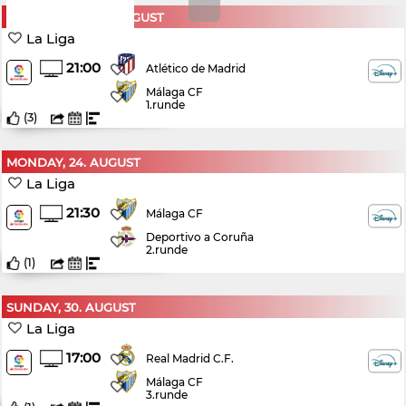
WEDNESDAY, 19. AUGUST
La Liga
21:00
Atlético de Madrid
Málaga CF
1.runde
(
3
)
MONDAY, 24. AUGUST
La Liga
21:30
Málaga CF
Deportivo a Coruña
2.runde
(
1
)
SUNDAY, 30. AUGUST
La Liga
17:00
Real Madrid C.F.
Málaga CF
3.runde