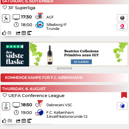
SATURDAY, 5. SEPTEMBER
3F Superliga
17:30
AGF
18:00
Silkeborg IF
7.runde
(
1
)
annonce
KOMMENDE KAMPE FOR F.C. KØBENHAVN
THURSDAY, 6. AUGUST
UEFA Conference League
18:50
Debreceni VSC
19:00
F.C. København
3.kvalifikationsrunde 1:2
(
5
)