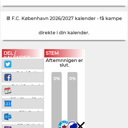
📆 F.C. København 2026/2027 kalender - få kampe
direkte i din kalender
.
DEL /
STEM
KALENDER
Aftemnnigen er
slut.
Del på Twitter
0%
0%
Del på Facebook
Tilføj iPhone/iPad
Tilføj Google
Tilføj Outlook