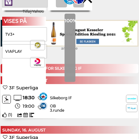
Tilføj Yahoo
100%
VISES PÅ
TV3+
annonce
VIAPLAY
KOMMENDE KAMPE FOR SILKEBORG IF
MONDAY, 10. AUGUST
3F Superliga
18:30
Silkeborg IF
19:00
OB
3.runde
(
1
)
SUNDAY, 16. AUGUST
3F Superliga