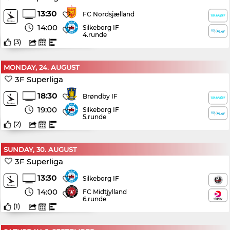
13:30
FC Nordsjælland
14:00
Silkeborg IF
4.runde
(
3
)
MONDAY, 24. AUGUST
3F Superliga
18:30
Brøndby IF
19:00
Silkeborg IF
5.runde
(
2
)
SUNDAY, 30. AUGUST
3F Superliga
13:30
Silkeborg IF
14:00
FC Midtjylland
6.runde
(
1
)