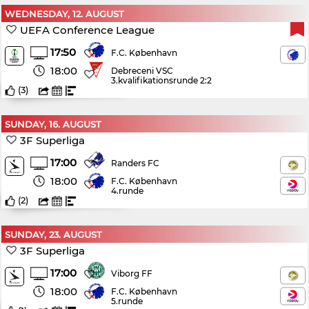
WEDNESDAY, 12. AUGUST
UEFA Conference League
17:50
F.C. København
18:00
Debreceni VSC
3.kvalifikationsrunde 2:2
(
3
)
SUNDAY, 16. AUGUST
3F Superliga
17:00
Randers FC
18:00
F.C. København
4.runde
(
2
)
SUNDAY, 23. AUGUST
3F Superliga
17:00
Viborg FF
18:00
F.C. København
5.runde