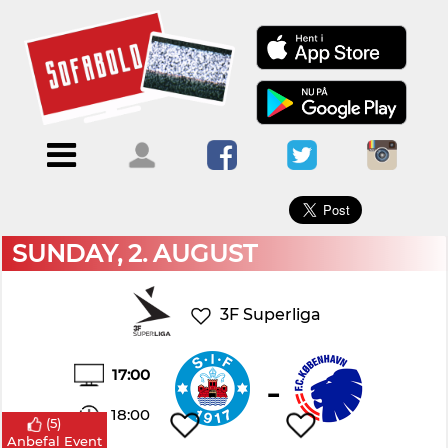
×
Menu
Forside
Kalendere
Om
Blogs
Sofabold
Opret
Kontakt
bruger
SUNDAY, 2. AUGUST
Log
ind
3F Superliga
17:00
-
18:00
(
5
)
Anbefal Event