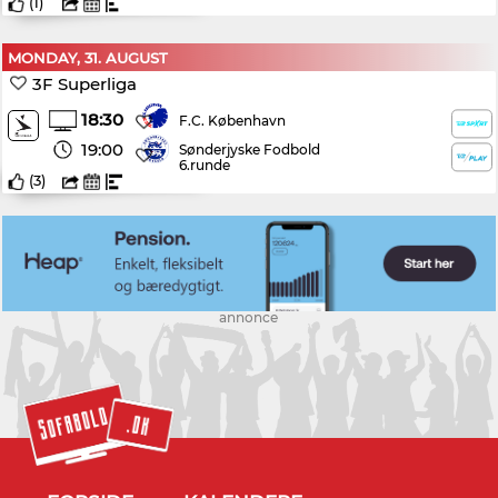
(
1
)
MONDAY, 31. AUGUST
3F Superliga
18:30
F.C. København
19:00
Sønderjyske Fodbold
6.runde
(
3
)
annonce