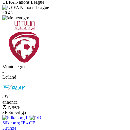
UEFA Nations League
20:45
Montenegro
-
Letland
(
3
)
annonce
⏰ Næste
3F Superliga
Silkeborg IF - OB
3.runde