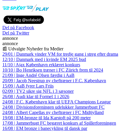
Del på Facebook
Del på Twitter
annonce
annonce
📰 Udvalgte Nyheder fra Medier
29/01 | Danmark vinder VM for tredje gang i streg efter drama
12/10 | Danmark med i kvinde EM 2025 bud
11/10 | Ajax København erklæret konkurs
10/10 | Bo Henriksen træner i FC Zürich frem til 2024
21/09 | Inge André Olsen færdig i AaB
20/09 | Jacob Neestrup ny cheftræner i F.C. København
15/09 | AaB fyrer Lars Friis
02/09 | TV2 sikre sig NFL i 3 sæsoner
26/08 | Audi klar til Formel 1 i 2026
24/08 | F.C. København klar til UEFA Champions League
24/08 | Divisionsforeningen udelukker Jammerbugt FC
24/08 | Albert Capellas ny cheftræner i FC Midtjylland
19/08 | EM-bronze til Ida Karstoft på 200 meter
17/08 | Jammerbugt FC begæret konkurs af Spillerforeningen
16/08 | EM bronze i banecykling til dansk par