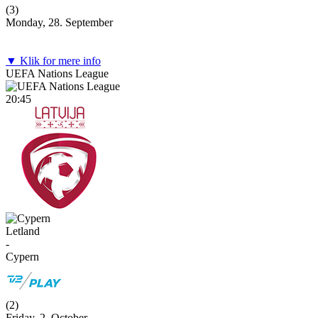
(
3
)
Monday, 28. September
▼ Klik for mere info
UEFA Nations League
20:45
Letland
-
Cypern
(
2
)
Friday, 2. October