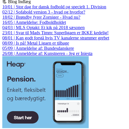
📃 Blog Indlæg
10/01 | Stor dag for dansk fodbold og specielt 1. Division
02/12 | Sofabold version 3 - hvad og hvorfor?
18/02 | Brøndby fyrer Zorniger - Hvad nu?
16/05 | Anmeldelse: Fodboldholdet
04/03 | MLS Optakt: Et kik på 2018 sæsonen
23/01 | Svar til Mads Timm: Superligaen er IKKE kedelig!
08/01 | Kan godt forstå hvis TV kanalerne strammer grebet
08/09 | Is på! Metal Ligaen er tilbage
05/09 | Anmeldelse af: Bundesdanskere
26/08 | Anmeldelse af: Kunstneren - Jeg er Iniesta