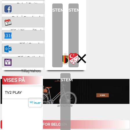
Del på Twitter
STEM
STEM
Del på Facebook
Tilføj iPhone/iPad
Tilføj Google
Tilføj Outlook
Tilføj Yahoo
STEM
VISES PÅ
TV2 PLAY
annonce
KOMMENDE KAMPE FOR BELGIEN