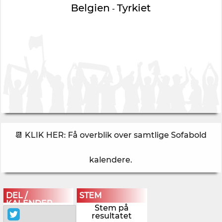
Belgien
Tyrkiet
-
📆 KLIK HER: Få overblik over samtlige Sofabold
kalendere
.
DEL /
STEM
KALENDER
Stem på
resultatet