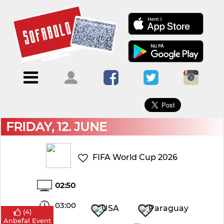
×
Menu
Forside
Kalendere
Om
Blogs
Sofabold
Opret
Kontakt
bruger
FRIDAY, 12. JUNE
Log
ind
FIFA World Cup 2026
02:50
03:00
(
4
)
-
Anbefal Event