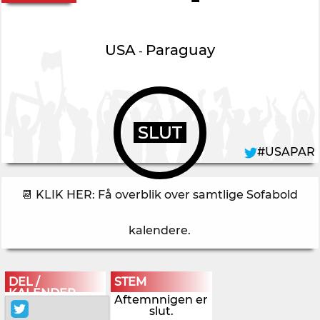
USA
Paraguay
-
SLUT
#USAPAR
📆 KLIK HER: Få overblik over samtlige Sofabold
kalendere
.
DEL /
STEM
KALENDER
Aftemnnigen er
slut.