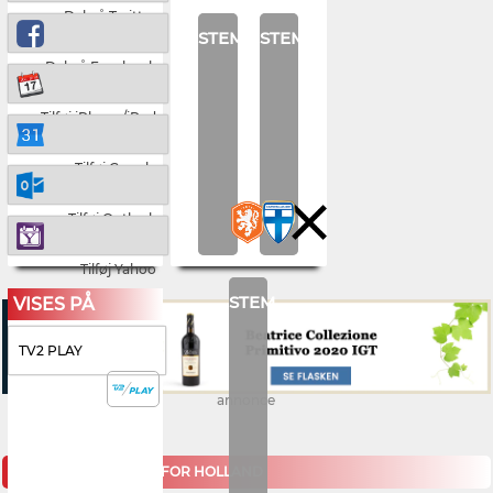
Del på Twitter
STEM
STEM
Del på Facebook
Tilføj iPhone/iPad
Tilføj Google
Tilføj Outlook
Tilføj Yahoo
STEM
VISES PÅ
TV2 PLAY
annonce
KOMMENDE KAMPE FOR HOLLAND