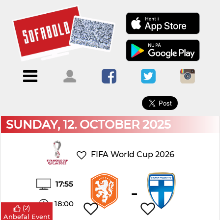
×
Menu
Forside
Kalendere
Om
Blogs
Sofabold
Opret
Kontakt
bruger
SUNDAY, 12. OCTOBER 2025
Log
ind
FIFA World Cup 2026
17:55
-
18:00
(
2
)
Anbefal Event