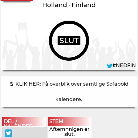
Holland
Finland
-
SLUT
#NEDFIN
📆 KLIK HER: Få overblik over samtlige Sofabold
kalendere
.
DEL /
STEM
KALENDER
Aftemnnigen er
slut.