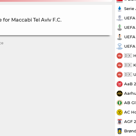
Serie
UEFA
 for Maccabi Tel Aviv F.C.
UEFA 
UEFA 
ce
UEFA
🇩🇰 
🇩🇰 
🇩🇰 
AaB 
Aarhu
AB Gl
AC Ho
AGF 
Brønd