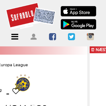
Menu
Forside
Kalendere
Om
Blogs
Sofabold
⏰ NÆS
Opret
Europa League
Kontakt
bruger
Log ind
-