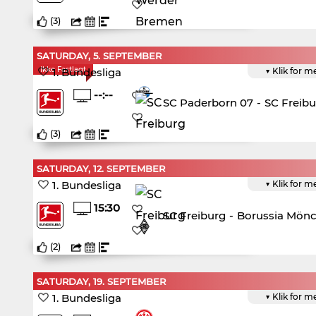
(
3
)
SATURDAY, 5. SEPTEMBER
Ikke Fastlagt
1. Bundesliga
▼ Klik for m
--:--
SC Paderborn 07
-
SC Freibu
(
3
)
SATURDAY, 12. SEPTEMBER
1. Bundesliga
▼ Klik for m
15:30
SC Freiburg
-
Borussia Mön
(
2
)
SATURDAY, 19. SEPTEMBER
1. Bundesliga
▼ Klik for m