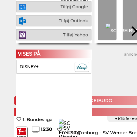
iPhone/iPad
Tilføj Google
Tilføj Outlook
Tilføj Yahoo
VISES PÅ
annon
DISNEY+
KOMMENDE KAMPE FOR SC FREIBURG
SUNDAY, 30. AUGUST
1. Bundesliga
▼ Klik for m
15:30
SC Freiburg
-
SV Werder Br