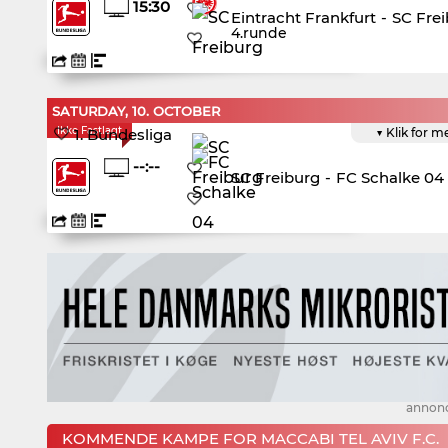
15:30
Eintracht Frankfurt
-
SC Fre
4.runde
SATURDAY, 10. OCTOBER
Ikke Fastlagt
1. Bundesliga
▼ Klik for m
--:--
SC Freiburg
-
FC Schalke 04
annon
KOMMENDE KAMPE FOR MACCABI TEL AVIV F.C.