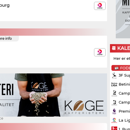
iburg
ere info
📆 KAL
Her er e
FOD
3F Su
Betin
Campo
Campo
Premi
ce
La Li
1. Bu