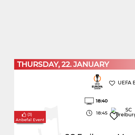
THURSDAY, 22. JANUARY
UEFA 
18:40
18:45
(
3
)
Anbefal Event