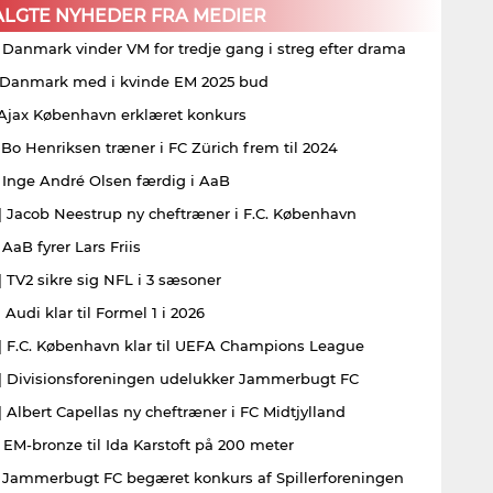
ALGTE NYHEDER FRA MEDIER
| Danmark vinder VM for tredje gang i streg efter drama
| Danmark med i kvinde EM 2025 bud
| Ajax København erklæret konkurs
| Bo Henriksen træner i FC Zürich frem til 2024
| Inge André Olsen færdig i AaB
| Jacob Neestrup ny cheftræner i F.C. København
 AaB fyrer Lars Friis
| TV2 sikre sig NFL i 3 sæsoner
 Audi klar til Formel 1 i 2026
| F.C. København klar til UEFA Champions League
| Divisionsforeningen udelukker Jammerbugt FC
| Albert Capellas ny cheftræner i FC Midtjylland
| EM-bronze til Ida Karstoft på 200 meter
| Jammerbugt FC begæret konkurs af Spillerforeningen