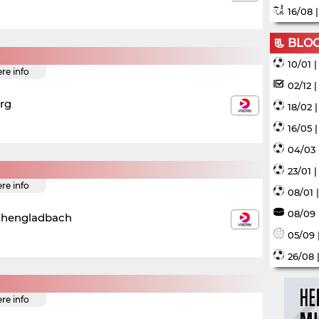
16/08 
📃 BLO
10/01 
ere info
02/12 
rg
18/02 
16/05 
04/03 
23/01 
ere info
08/01 
08/09 
chengladbach
05/09 
26/08 
ere info