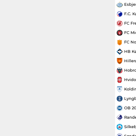
Esbje
F.C. 
FC Fr
FC Mi
FC No
HB K
Hille
Hobro
Hvido
Koldi
Lyngb
OB 2
Rande
Silke
Sønde