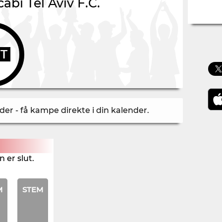
abi Tel Aviv F.C.
UT
r - få kampe direkte i din kalender
.
 er slut.
M
STEM