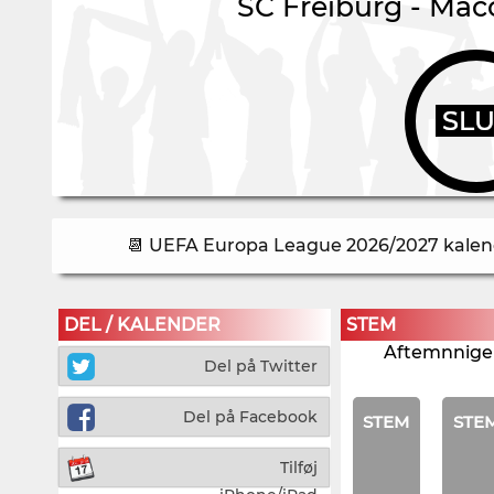
SC Freiburg
-
Macc
SL
📆 UEFA Europa League 2026/2027 kalende
DEL / KALENDER
STEM
Aftemnnigen
Del på Twitter
Del på Facebook
STEM
STE
Tilføj