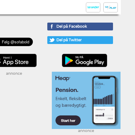
Del på Facebook
Del på Twitter
annonce
annonce