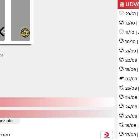
📰 UDV
29/01 
12/10 
11/10 
10/10 
21/09 
ce
20/09 
15/09 |
02/09 
26/08 |
24/08 
24/08 
24/08 
ere info
19/08 
emen
17/08 