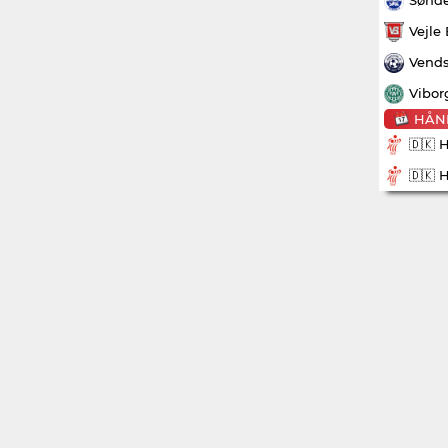
Vejle
Vends
Vibor
HÅN
🇩🇰 
🇩🇰 