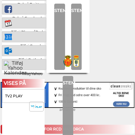
Del på Twitter
STEM
STEM
Del på Facebook
Tilføj iPhone/iPad
Tilføj Google
Tilføj Outlook
Tilføj Yahoo
STEM
VISES PÅ
TV2 PLAY
annonce
KOMMENDE KAMPE FOR RCD MALLORCA