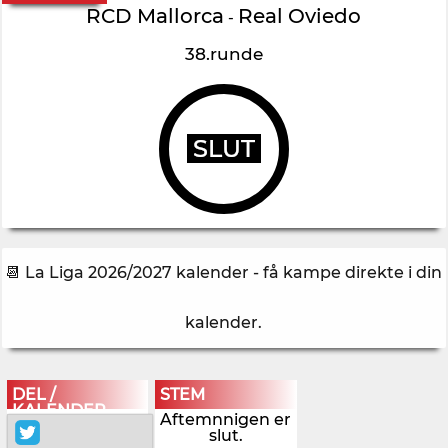
RCD Mallorca
Real Oviedo
-
38.runde
SLUT
📆 La Liga 2026/2027 kalender - få kampe direkte i din
kalender
.
DEL /
STEM
KALENDER
Aftemnnigen er
slut.