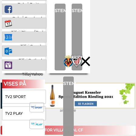
Del på Twitter
STEM
STEM
Del på Facebook
Tilføj iPhone/iPad
Tilføj Google
Tilføj Outlook
Tilføj Yahoo
STEM
VISES PÅ
TV2 SPORT
annonce
TV2 PLAY
KOMMENDE KAMPE FOR VILLARREAL CF