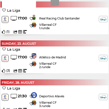
SUNDAY, 16. AUGUST
La Liga
17:00
Real Racing Club Santander
Villarreal CF
1.runde
(
1
)
SUNDAY, 23. AUGUST
La Liga
17:00
Atlético de Madrid
Villarreal CF
2.runde
(
3
)
FRIDAY, 28. AUGUST
La Liga
21:30
Deportivo Alavés
Villarreal CF
3.runde