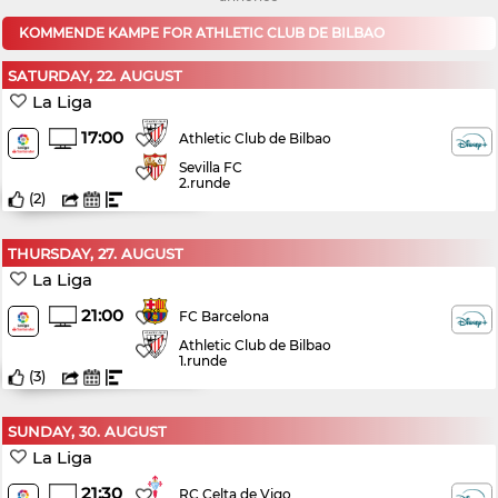
KOMMENDE KAMPE FOR ATHLETIC CLUB DE BILBAO
SATURDAY, 22. AUGUST
La Liga
17:00
Athletic Club de Bilbao
Sevilla FC
2.runde
(
2
)
THURSDAY, 27. AUGUST
La Liga
21:00
FC Barcelona
Athletic Club de Bilbao
1.runde
(
3
)
SUNDAY, 30. AUGUST
La Liga
21:30
RC Celta de Vigo