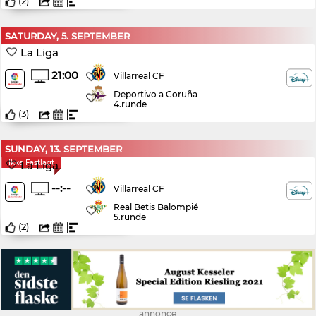
(
2
)
SATURDAY, 5. SEPTEMBER
La Liga
21:00
Villarreal CF
Deportivo a Coruña
4.runde
(
3
)
SUNDAY, 13. SEPTEMBER
Ikke Fastlagt
La Liga
--:--
Villarreal CF
Real Betis Balompié
5.runde
(
2
)
annonce