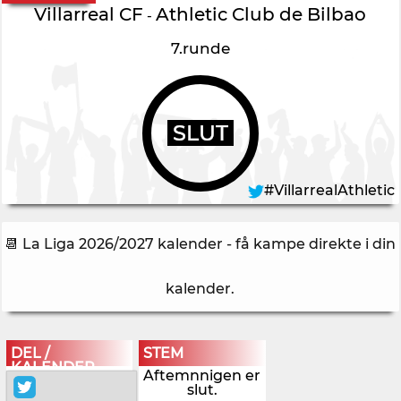
Villarreal CF
Athletic Club de Bilbao
-
7.runde
SLUT
#VillarrealAthletic
📆 La Liga 2026/2027 kalender - få kampe direkte i din
kalender
.
DEL /
STEM
KALENDER
Aftemnnigen er
slut.