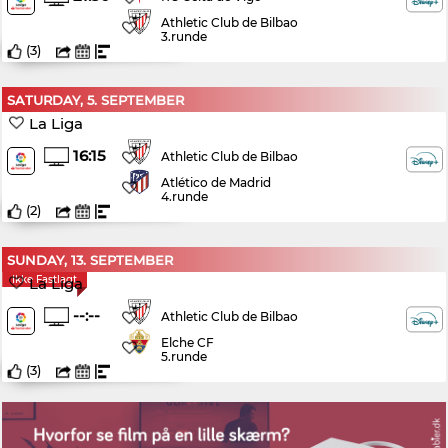
Athletic Club de Bilbao
3.runde
(
3
)
SATURDAY, 5. SEPTEMBER
La Liga
16:15
Athletic Club de Bilbao
Atlético de Madrid
4.runde
(
2
)
SUNDAY, 13. SEPTEMBER
Ikke Fastlagt
La Liga
--:--
Athletic Club de Bilbao
Elche CF
5.runde
(
3
)