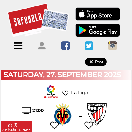
×
Menu
Forside
Kalendere
Om
Blogs
Sofabold
Opret
Kontakt
bruger
SATURDAY, 27. SEPTEMBER 2025
Log
ind
La Liga
21:00
-
(
1
)
Anbefal Event