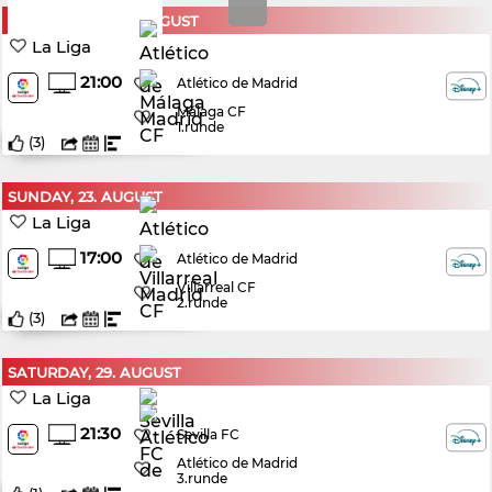
WEDNESDAY, 19. AUGUST
La Liga
21:00
Atlético de Madrid
Málaga CF
1.runde
(
3
)
SUNDAY, 23. AUGUST
La Liga
17:00
Atlético de Madrid
Villarreal CF
2.runde
(
3
)
SATURDAY, 29. AUGUST
La Liga
21:30
Sevilla FC
Atlético de Madrid
3.runde