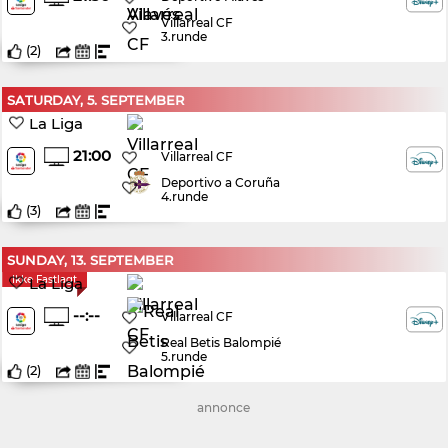
Villarreal CF
3.runde
(
2
)
SATURDAY, 5. SEPTEMBER
La Liga
21:00
Villarreal CF
Deportivo a Coruña
4.runde
(
3
)
SUNDAY, 13. SEPTEMBER
Ikke Fastlagt
La Liga
--:--
Villarreal CF
Real Betis Balompié
5.runde
(
2
)
annonce