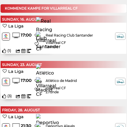
KOMMENDE KAMPE FOR VILLARREAL CF
SUNDAY, 16. AUGUST
La Liga
17:00
Real Racing Club Santander
Villarreal CF
1.runde
(
1
)
SUNDAY, 23. AUGUST
La Liga
17:00
Atlético de Madrid
Villarreal CF
2.runde
(
3
)
FRIDAY, 28. AUGUST
La Liga
21:30
Deportivo Alavés