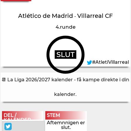
Atlético de Madrid
Villarreal CF
-
4.runde
SLUT
#AtletiVillarreal
📆 La Liga 2026/2027 kalender - få kampe direkte i din
kalender
.
DEL /
STEM
KALENDER
Aftemnnigen er
slut.