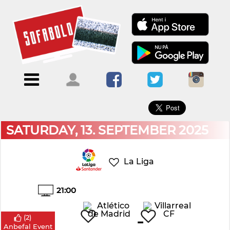
×
Menu
Forside
Kalendere
Om
Blogs
Sofabold
Opret
Kontakt
bruger
SATURDAY, 13. SEPTEMBER 2025
Log
ind
La Liga
21:00
-
(
2
)
Anbefal Event