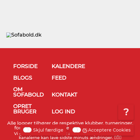
FORSIDE
KALENDERE
BLOGS
FEED
OM
SOFABOLD
KONTAKT
OPRET
?
BRUGER
LOG IND
Alle logoer tilhører de respektive klubber, turneringer,
forbund og TV stationer - © Sofabold 2011-2026
Skjul færdige
Acceptere Cookies
Vi gør opmærksom på, at alt info er vejledende og TV
kanalerne kan lave sidste minuts ændringer. 🤷🏻‍♂️