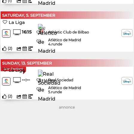
(
1
)
SATURDAY, 5. SEPTEMBER
La Liga
16:15
Athletic Club de Bilbao
Atlético de Madrid
4.runde
(
2
)
SUNDAY, 13. SEPTEMBER
Ikke Fastlagt
La Liga
--:--
Real Sociedad
Atlético de Madrid
5.runde
(
2
)
annonce