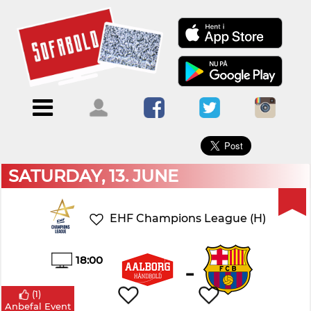
×
Menu
Forside
Kalendere
Om
Blogs
Sofabold
Opret
Kontakt
bruger
SATURDAY, 13. JUNE
Log
ind
EHF Champions League (H)
18:00
-
(
1
)
Anbefal Event