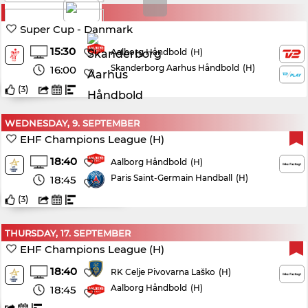
SUNDAY, 23. AUGUST
VIAPLAY
Super Cup - Danmark
15:30
(H)
Aalborg Håndbold
Skanderborg Aarhus Håndbold
(H)
16:00
(
3
)
WEDNESDAY, 9. SEPTEMBER
EHF Champions League (H)
18:40
(H)
Aalborg Håndbold
Paris Saint-Germain Handball
(H)
18:45
(
3
)
THURSDAY, 17. SEPTEMBER
EHF Champions League (H)
18:40
(H)
RK Celje Pivovarna Laško
Aalborg Håndbold
(H)
18:45