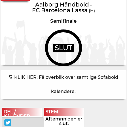
Aalborg Håndbold
-
FC Barcelona Lassa
(H)
Semifinale
SLUT
📆 KLIK HER: Få overblik over samtlige Sofabold
kalendere
.
DEL /
STEM
KALENDER
Aftemnnigen er
slut.