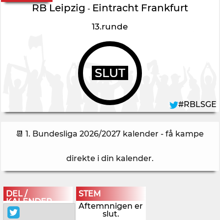
RB Leipzig
Eintracht Frankfurt
-
13.runde
SLUT
#RBLSGE
📆 1. Bundesliga 2026/2027 kalender - få kampe
direkte i din kalender
.
DEL /
STEM
KALENDER
Aftemnnigen er
slut.