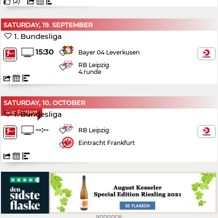
(
2
)
SATURDAY, 19. SEPTEMBER
1. Bundesliga
15:30
Bayer 04 Leverkusen
RB Leipzig
4.runde
SATURDAY, 10. OCTOBER
Ikke Fastlagt
1. Bundesliga
--:--
RB Leipzig
Eintracht Frankfurt
annonce