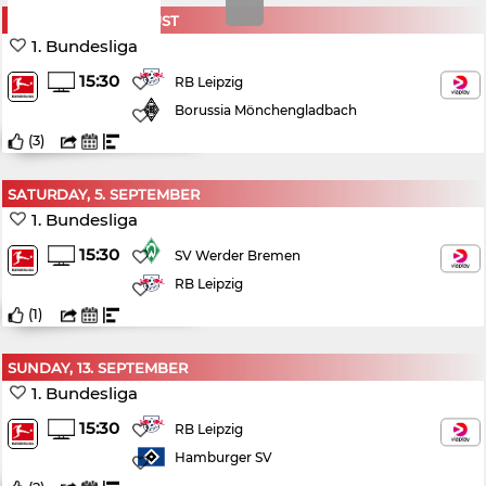
SATURDAY, 29. AUGUST
1. Bundesliga
15:30
RB Leipzig
Borussia Mönchengladbach
(
3
)
SATURDAY, 5. SEPTEMBER
1. Bundesliga
15:30
SV Werder Bremen
RB Leipzig
(
1
)
SUNDAY, 13. SEPTEMBER
1. Bundesliga
15:30
RB Leipzig
Hamburger SV