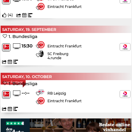
Eintracht Frankfurt
(
4
)
SATURDAY, 19. SEPTEMBER
1. Bundesliga
15:30
Eintracht Frankfurt
SC Freiburg
4.runde
SATURDAY, 10. OCTOBER
Ikke Fastlagt
1. Bundesliga
--:--
RB Leipzig
Eintracht Frankfurt