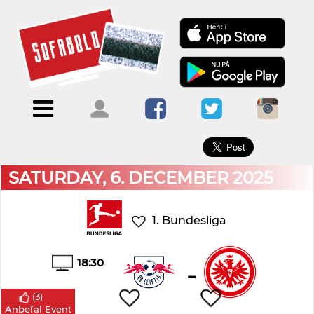
×
Menu
Forside
Kalendere
Om
Blogs
Sofabold
Opret
Kontakt
bruger
SATURDAY, 6. DECEMBER 2025
Log
ind
1. Bundesliga
18:30
-
(
3
)
Anbefal Event