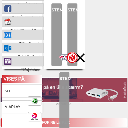
Del på Twitter
STEM
STEM
Del på Facebook
Tilføj iPhone/iPad
Tilføj Google
Tilføj Outlook
Tilføj Yahoo
STEM
VISES PÅ
SEE
annonce
VIAPLAY
KOMMENDE KAMPE FOR RB LEIPZIG