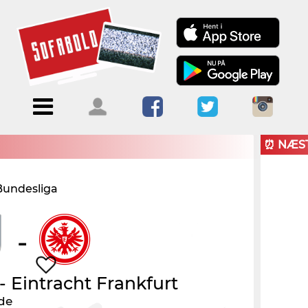
Menu
Forside
Kalendere
Om
Blogs
Sofabold
⏰ NÆS
Opret
 Bundesliga
Kontakt
bruger
Log ind
-
-
Eintracht Frankfurt
de