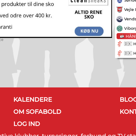
Vejle
Vends
Vibor
HÅN
ce
🇩🇰 
🇩🇰 
KALENDERE
BLO
OM SOFABOLD
KON
LOG IND
ektive klubber, turneringer, forbund og TV sta