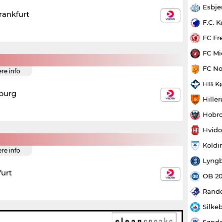
Esbje
rankfurt
F.C. 
FC Fr
FC Mi
FC No
ere info
HB K
iburg
Hille
Hobro
Hvido
Koldi
ere info
Lyngb
furt
OB 2
Rande
Silke
Sønde