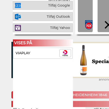
iPhone/iPad
Tilføj Google
Tilføj Outlook
Tilføj Yahoo
VISES PÅ
VIAPLAY
annon
KOMMENDE KAMPE FOR 1. FC HEIDENHEIM 1846
SATURDAY, 8. AUGUST