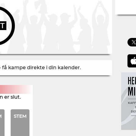
UT
- få kampe direkte i din kalender
.
 er slut.
M
STEM