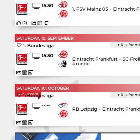
15:30
1. FSV Mainz 05
-
Eintracht F
(
2
)
SATURDAY, 19. SEPTEMBER
1. Bundesliga
▼ Klik for m
15:30
Eintracht Frankfurt
-
SC Fre
4.runde
SATURDAY, 10. OCTOBER
Ikke Fastlagt
1. Bundesliga
▼ Klik for m
--:--
RB Leipzig
-
Eintracht Frank