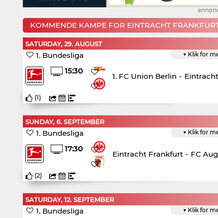
annon
KOMMENDE KAMPE FOR EINTRACHT FRANKFUR
SATURDAY, 29. AUGUST
1. Bundesliga
▼ Klik for m
15:30
1. FC Union Berlin
-
Eintracht
(
1
)
SUNDAY, 6. SEPTEMBER
1. Bundesliga
▼ Klik for m
17:30
Eintracht Frankfurt
-
FC Aug
(
2
)
SATURDAY, 12. SEPTEMBER
1. Bundesliga
▼ Klik for m