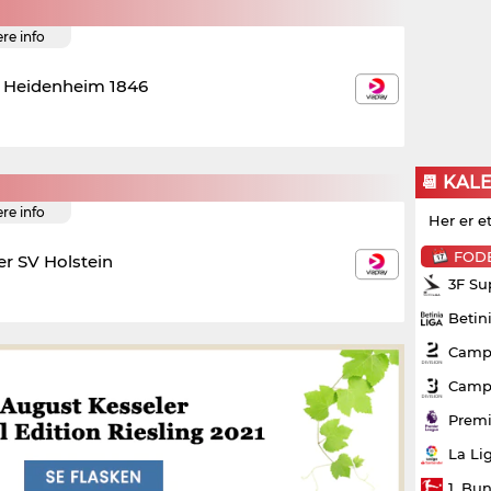
ere info
C Heidenheim 1846
📆 KAL
ere info
Her er e
FOD
er SV Holstein
3F Su
Betin
Campo
Campo
Premi
La Li
1. Bu