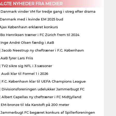
ALGTE NYHEDER FRA MEDIER
| Danmark vinder VM for tredje gang i streg efter drama
| Danmark med i kvinde EM 2025 bud
| Ajax København erklæret konkurs
| Bo Henriksen træner i FC Zürich frem til 2024
| Inge André Olsen færdig i AaB
| Jacob Neestrup ny cheftræner i F.C. København
 AaB fyrer Lars Friis
| TV2 sikre sig NFL i 3 sæsoner
 Audi klar til Formel 1 i 2026
| F.C. København klar til UEFA Champions League
| Divisionsforeningen udelukker Jammerbugt FC
| Albert Capellas ny cheftræner i FC Midtjylland
| EM-bronze til Ida Karstoft på 200 meter
| Jammerbugt FC begæret konkurs af Spillerforeningen