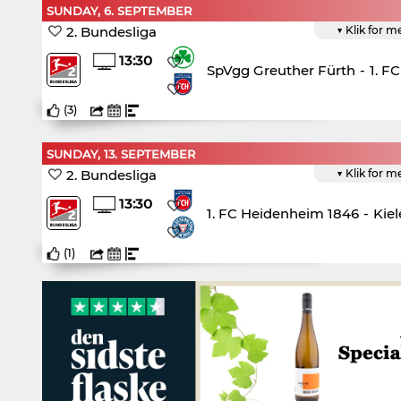
SUNDAY, 6. SEPTEMBER
2. Bundesliga
▼ Klik for m
13:30
SpVgg Greuther Fürth
-
1. F
(
3
)
SUNDAY, 13. SEPTEMBER
2. Bundesliga
▼ Klik for m
13:30
1. FC Heidenheim 1846
-
Kiel
(
1
)