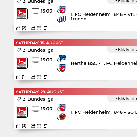
2. Bundesliga
▼ Klik for m
13:00
1. FC Heidenheim 1846
-
VfL
1.runde
(
2
)
SATURDAY, 15. AUGUST
2. Bundesliga
▼ Klik for m
13:00
Hertha BSC
-
1. FC Heidenhe
(
1
)
SATURDAY, 29. AUGUST
2. Bundesliga
▼ Klik for m
13:00
1. FC Heidenheim 1846
-
SG 
(
3
)