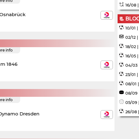
ere info
16/08 
 Osnabrück
📃 BLO
10/01 
02/12 
18/02 
ere info
16/05 
im 1846
04/03 
23/01 
08/01 
08/09 
ere info
05/09 
26/08 
Dynamo Dresden