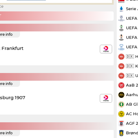
ce
Serie
T
UEFA
UEFA 
ere info
UEFA 
UEFA
 Frankfurt
🇩🇰 
🇩🇰 
🇩🇰 
ere info
AaB 
Aarhu
sburg 1907
AB Gl
AC Ho
AGF 
Brønd
ere info