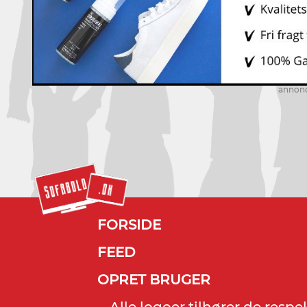
annon
FORSIDE
FEED
OPRET BRUGER
Alle logoer tilhører de resp