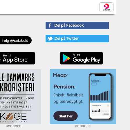
Del på Facebook
Del på Twitter
annonce
annonce