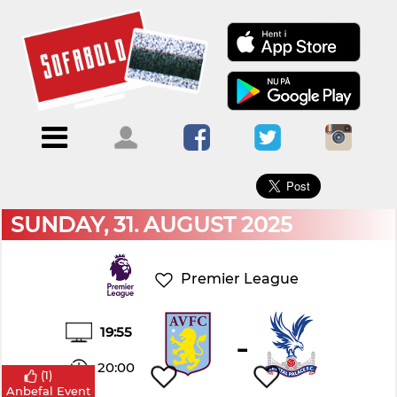
×
Menu
Forside
Kalendere
Om
Blogs
Sofabold
Opret
Kontakt
bruger
SUNDAY, 31. AUGUST 2025
Log
ind
Premier League
19:55
-
20:00
(
1
)
Anbefal Event