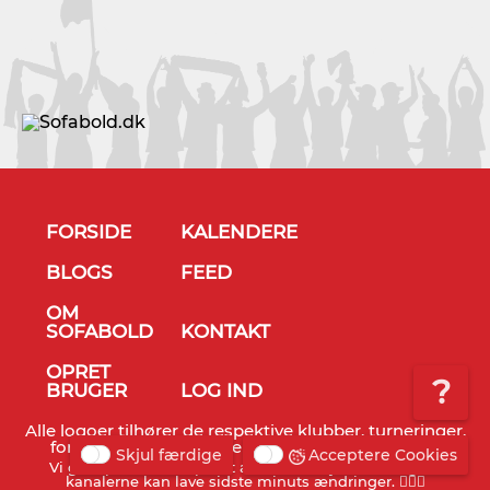
FORSIDE
KALENDERE
BLOGS
FEED
OM
SOFABOLD
KONTAKT
OPRET
?
BRUGER
LOG IND
Alle logoer tilhører de respektive klubber, turneringer,
forbund og TV stationer - © Sofabold 2011-2026
Skjul færdige
Acceptere Cookies
Vi gør opmærksom på, at alt info er vejledende og TV
kanalerne kan lave sidste minuts ændringer. 🤷🏻‍♂️