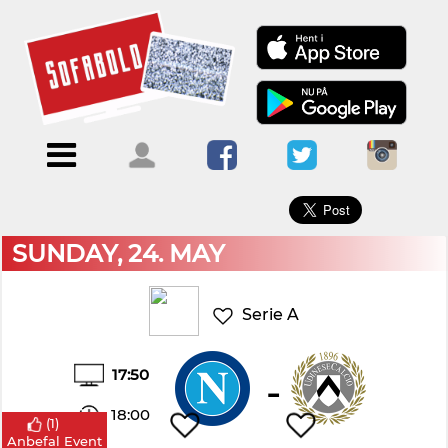
×
Menu
Forside
Kalendere
Om
Blogs
Sofabold
Opret
Kontakt
bruger
SUNDAY, 24. MAY
Log
ind
Serie A
17:50
-
18:00
(
1
)
Anbefal Event