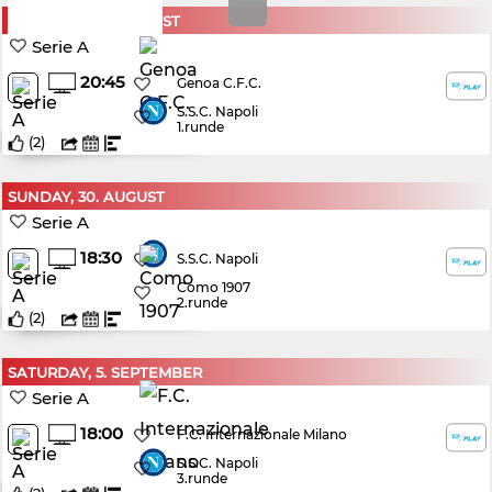
SATURDAY, 22. AUGUST
Serie A
20:45
Genoa C.F.C.
S.S.C. Napoli
1.runde
(
2
)
SUNDAY, 30. AUGUST
Serie A
18:30
S.S.C. Napoli
Como 1907
2.runde
(
2
)
SATURDAY, 5. SEPTEMBER
Serie A
18:00
F.C. Internazionale Milano
S.S.C. Napoli
3.runde