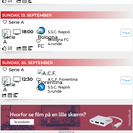
(
2
)
SUNDAY, 13. SEPTEMBER
Serie A
18:00
S.S.C. Napoli
Bologna FC
4.runde
(
2
)
SUNDAY, 20. SEPTEMBER
Serie A
12:30
A.C.F. Fiorentina
S.S.C. Napoli
5.runde
annonce