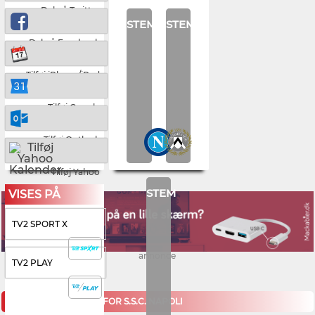
Del på Twitter
STEM
STEM
Del på Facebook
Tilføj iPhone/iPad
Tilføj Google
Tilføj Outlook
Tilføj Yahoo
STEM
VISES PÅ
TV2 SPORT X
annonce
TV2 PLAY
KOMMENDE KAMPE FOR S.S.C. NAPOLI