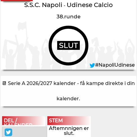
S.S.C. Napoli
Udinese Calcio
-
38.runde
SLUT
#NapoliUdinese
📆 Serie A 2026/2027 kalender - få kampe direkte i din
kalender
.
DEL /
STEM
KALENDER
Aftemnnigen er
slut.