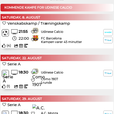
KOMMENDE KAMPE FOR UDINESE CALCIO
SATURDAY, 8. AUGUST
Venskabskamp / Træningskamp
21:55
Udinese Calcio
22:00
FC Barcelona
Kampen varer 45 minutter
(
4
)
SATURDAY, 22. AUGUST
Serie A
18:30
Udinese Calcio
Como 1907
1.runde
(
1
)
SATURDAY, 29. AUGUST
Serie A
18:30
A.C. Monza