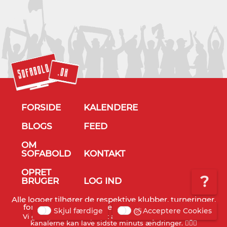
FORSIDE
KALENDERE
BLOGS
FEED
OM
SOFABOLD
KONTAKT
OPRET
?
BRUGER
LOG IND
Alle logoer tilhører de respektive klubber, turneringer,
forbund og TV stationer - © Sofabold 2011-2026
Skjul færdige
Acceptere Cookies
Vi gør opmærksom på, at alt info er vejledende og TV
kanalerne kan lave sidste minuts ændringer. 🤷🏻‍♂️