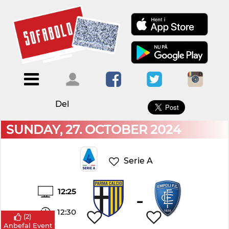
×
Menu
Forside
Kalendere
Om
Blogs
Sofabold
Del
Opret
Kontakt
bruger
SUNDAY, 27. OCTOBER 2024
Log
ind
Serie A
12:25
-
12:30
(
2
)
Anbefal Event