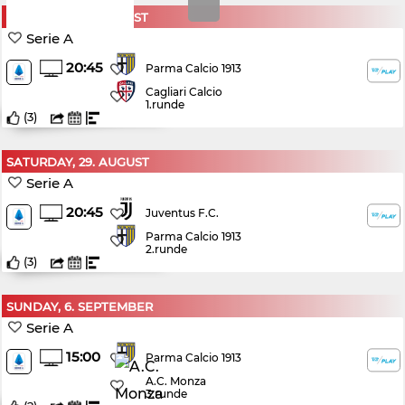
SATURDAY, 22. AUGUST
Serie A
20:45
Parma Calcio 1913
Cagliari Calcio
1.runde
(
3
)
SATURDAY, 29. AUGUST
Serie A
20:45
Juventus F.C.
Parma Calcio 1913
2.runde
(
3
)
SUNDAY, 6. SEPTEMBER
Serie A
15:00
Parma Calcio 1913
A.C. Monza
3.runde