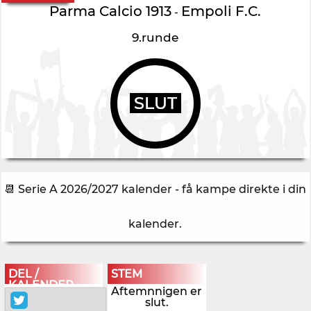
Parma Calcio 1913
Empoli F.C.
-
9.runde
SLUT
📆 Serie A 2026/2027 kalender - få kampe direkte i din
kalender
.
DEL /
STEM
KALENDER
Aftemnnigen er
slut.