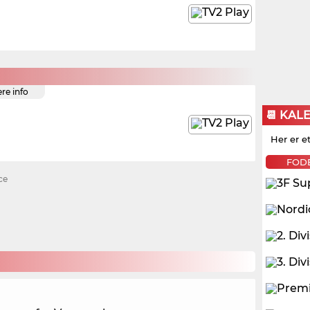
ere info
📆 KAL
Her er e
FOD
ce