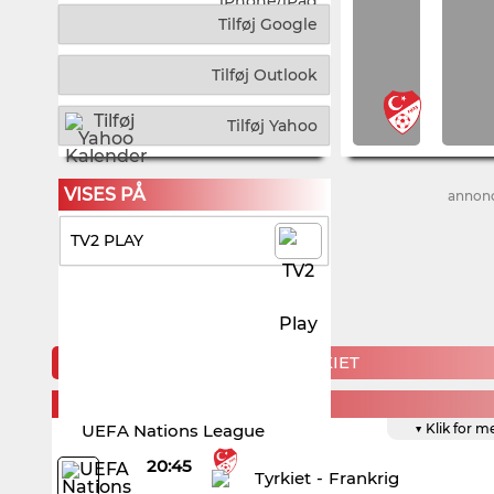
iPhone/iPad
Tilføj Google
Tilføj Outlook
Tilføj Yahoo
VISES PÅ
annon
TV2 PLAY
KOMMENDE KAMPE FOR TYRKIET
FRIDAY, 25. SEPTEMBER
UEFA Nations League
▼ Klik for m
20:45
Tyrkiet
-
Frankrig