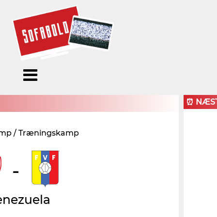
Menu
Forside
Kalendere
Om
Blogs
Sofabold
⏰ NÆS
Opret
mp / Træningskamp
Kontakt
bruger
Log ind
-
enezuela