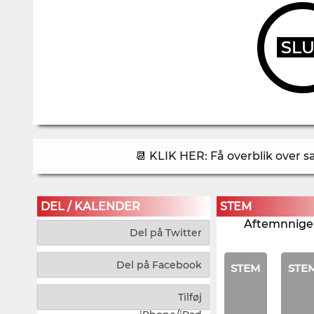
SL
📆 KLIK HER: Få overblik over 
DEL / KALENDER
STEM
Aftemnnigen
Del på Twitter
Del på Facebook
STEM
STE
Tilføj