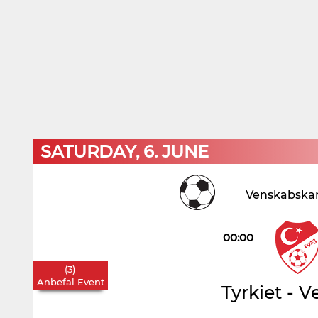
SATURDAY, 6. JUNE
Venskabska
00:00
(
3
)
Anbefal Event
Tyrkiet
-
V