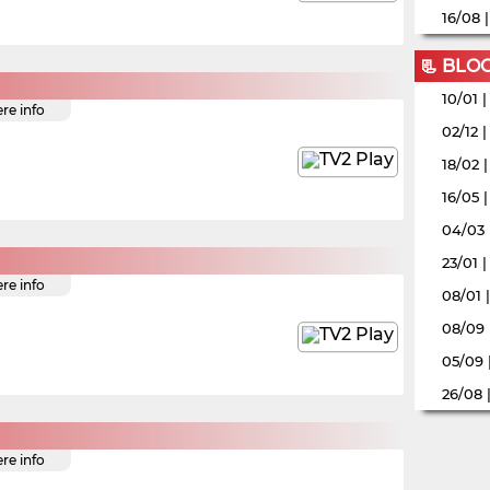
16/08 
📃 BLO
10/01 
ere info
02/12 
18/02 
16/05 
04/03 
23/01 
ere info
08/01 
08/09 
05/09 
26/08 
ere info