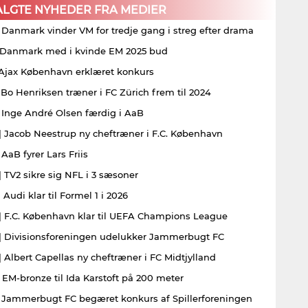
ALGTE NYHEDER FRA MEDIER
| Danmark vinder VM for tredje gang i streg efter drama
| Danmark med i kvinde EM 2025 bud
| Ajax København erklæret konkurs
| Bo Henriksen træner i FC Zürich frem til 2024
| Inge André Olsen færdig i AaB
| Jacob Neestrup ny cheftræner i F.C. København
 AaB fyrer Lars Friis
| TV2 sikre sig NFL i 3 sæsoner
 Audi klar til Formel 1 i 2026
| F.C. København klar til UEFA Champions League
| Divisionsforeningen udelukker Jammerbugt FC
| Albert Capellas ny cheftræner i FC Midtjylland
| EM-bronze til Ida Karstoft på 200 meter
| Jammerbugt FC begæret konkurs af Spillerforeningen