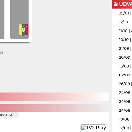
📰 UDV
29/01 
12/10 
11/10 
10/10 
21/09 
ce
20/09 
15/09 |
02/09 
26/08 |
24/08 
24/08 
24/08 
ere info
19/08 
17/08 