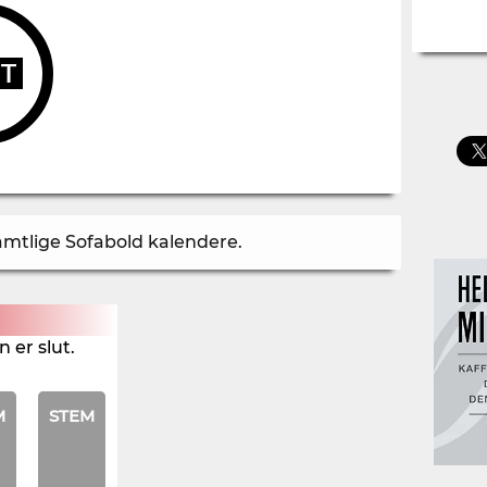
UT
samtlige Sofabold kalendere
.
 er slut.
M
STEM