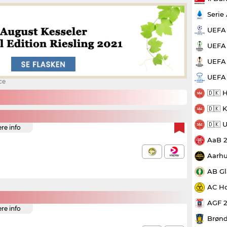
Serie
UEFA
UEFA 
UEFA 
UEFA
ce
🇩🇰 
🇩🇰 
🇩🇰 
ere info
AaB 
Aarhu
AB Gl
AC Ho
AGF 
ere info
Brønd