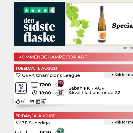
annon
KOMMENDE KAMPE FOR AGF
TUESDAY, 11. AUGUST
UEFA Champions League
▼ Klik for m
17:00
Sabah FK
-
AGF
18:00
3.kvalifikationsrunde 2:2
(
2
)
FRIDAY, 14. AUGUST
3F Superliga
▼ Klik for m
18:30