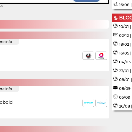
16/08 
ce
📃 BLO
10/01 
02/12 
ere info
18/02 
16/05 
04/03 
23/01 
08/01 
08/09 
ere info
05/09 
odbold
26/08 