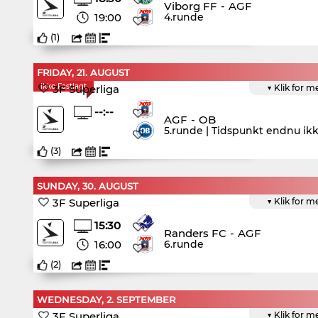
Viborg FF
-
AGF
19:00
4.runde
(
1
)
FRIDAY, 21. AUGUST
Ikke Fastlagt
3F Superliga
▼ Klik for m
--:--
AGF
-
OB
5.runde | Tidspunkt endnu ik
(
3
)
SUNDAY, 30. AUGUST
3F Superliga
▼ Klik for m
15:30
Randers FC
-
AGF
16:00
6.runde
(
2
)
WEDNESDAY, 2. SEPTEMBER
3F Superliga
▼ Klik for m