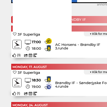
annon
KOMMENDE KAMPE FOR BRØNDBY IF
SUNDAY, 9. AUGUST
3F Superliga
▼ Klik for m
17:00
AC Horsens
-
Brøndby IF
18:00
3.runde
(
3
)
MONDAY, 17. AUGUST
3F Superliga
▼ Klik for m
18:30
Brøndby IF
-
Sønderjyske F
19:00
4.runde
(
1
)
MONDAY, 24. AUGUST