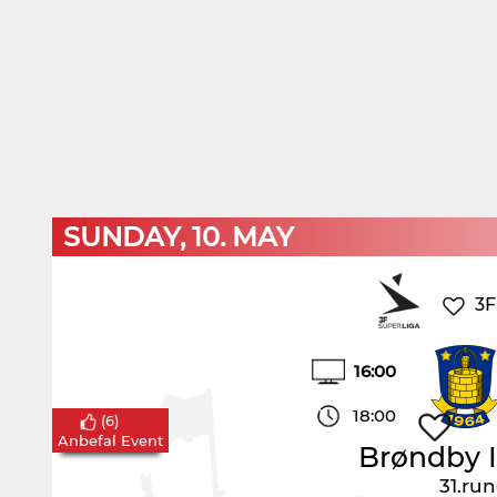
SUNDAY, 10. MAY
3F
16:00
18:00
(
6
)
Anbefal Event
Brøndby 
31.ru