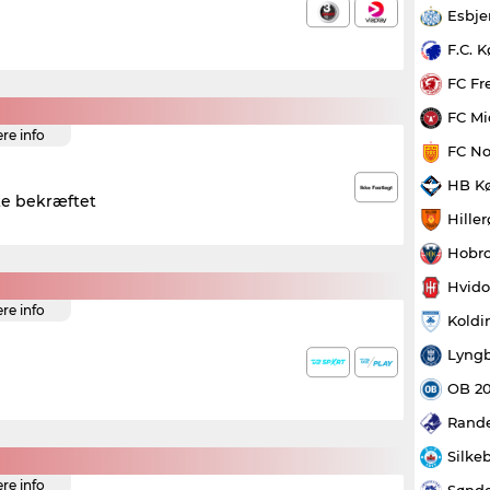
Esbje
F.C. 
FC Fr
FC Mi
ere info
FC No
HB K
ke bekræftet
Hille
Hobro
Hvido
ere info
Koldi
Lyngb
OB 2
Rande
Silke
ere info
Sønde