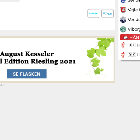
Vejle
Vends
Vibor
HÅN
🇩🇰 
🇩🇰 
ce