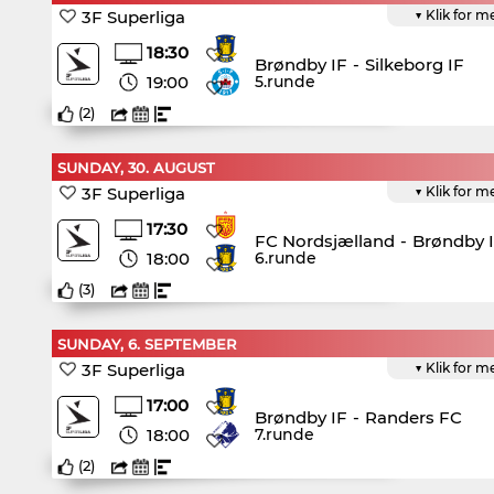
3F Superliga
▼ Klik for m
18:30
Brøndby IF
-
Silkeborg IF
19:00
5.runde
(
2
)
SUNDAY, 30. AUGUST
3F Superliga
▼ Klik for m
17:30
FC Nordsjælland
-
Brøndby 
18:00
6.runde
(
3
)
SUNDAY, 6. SEPTEMBER
3F Superliga
▼ Klik for m
17:00
Brøndby IF
-
Randers FC
18:00
7.runde
(
2
)