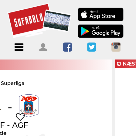
Menu
Forside
Kalendere
Om
Blogs
Sofabold
⏰ NÆS
Opret
 Superliga
Kontakt
bruger
Log ind
-
IF
-
AGF
nde