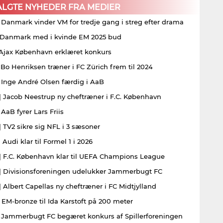
ALGTE NYHEDER FRA MEDIER
| Danmark vinder VM for tredje gang i streg efter drama
| Danmark med i kvinde EM 2025 bud
| Ajax København erklæret konkurs
| Bo Henriksen træner i FC Zürich frem til 2024
| Inge André Olsen færdig i AaB
| Jacob Neestrup ny cheftræner i F.C. København
 AaB fyrer Lars Friis
| TV2 sikre sig NFL i 3 sæsoner
 Audi klar til Formel 1 i 2026
| F.C. København klar til UEFA Champions League
| Divisionsforeningen udelukker Jammerbugt FC
| Albert Capellas ny cheftræner i FC Midtjylland
| EM-bronze til Ida Karstoft på 200 meter
| Jammerbugt FC begæret konkurs af Spillerforeningen