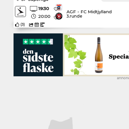
19:30
AGF
-
FC Midtjylland
20:00
3.runde
(
3
)
annon