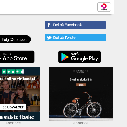
Del på Facebook
Del på Twitter
annonce
annonce