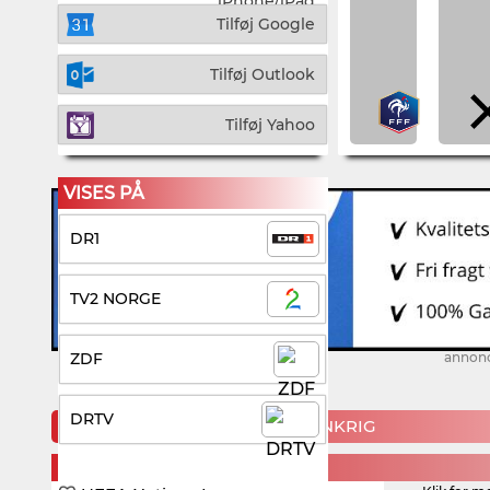
iPhone/iPad
Tilføj Google
Tilføj Outlook
Tilføj Yahoo
VISES PÅ
DR1
TV2 NORGE
ZDF
annon
DRTV
KOMMENDE KAMPE FOR FRANKRIG
FRIDAY, 25. SEPTEMBER