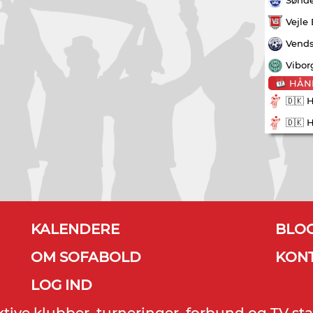
Vejle
Vends
Vibor
HÅN
🇩🇰 
🇩🇰 
KALENDERE
BLO
OM SOFABOLD
KON
LOG IND
ektive klubber, turneringer, forbund og TV sta