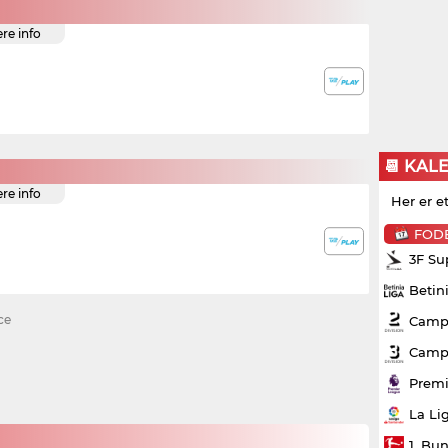
ere info
📆 KAL
ere info
Her er e
FOD
3F Su
Betin
ce
Campo
Campo
Premi
La Li
1. Bu