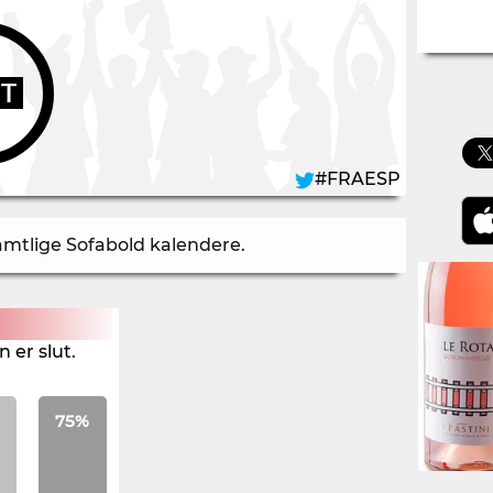
UT
#FRAESP
samtlige Sofabold kalendere
.
 er slut.
75%