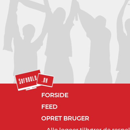
FORSIDE
FEED
OPRET BRUGER
Alle logoer tilhører de resp