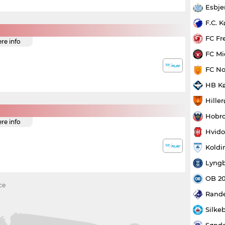
Esbje
F.C. 
FC Fr
ere info
FC Mi
FC No
HB K
Hille
Hobro
ere info
Hvido
Koldi
Lyngb
OB 2
ce
Rande
Silke
Sønde