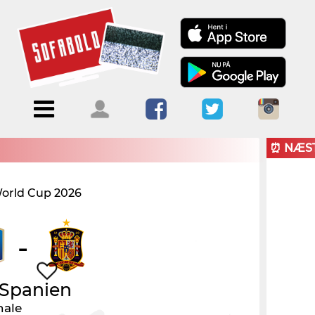
Menu
Forside
Kalendere
Om
Blogs
Sofabold
⏰ NÆS
Opret
orld Cup 2026
Kontakt
bruger
Log ind
-
Spanien
nale