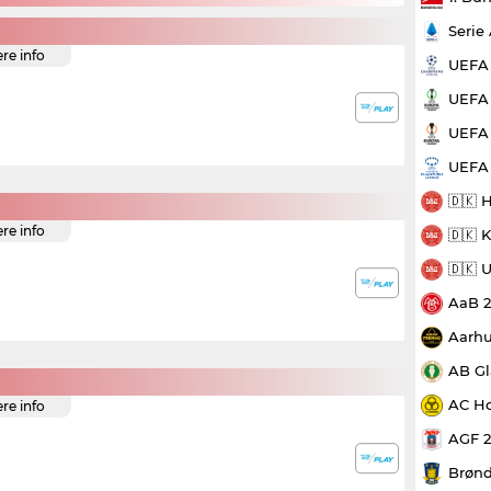
Serie
ere info
UEFA
UEFA 
UEFA 
UEFA
🇩🇰 
ere info
🇩🇰 
🇩🇰 
AaB 
Aarhu
AB Gl
AC Ho
ere info
AGF 
Brønd