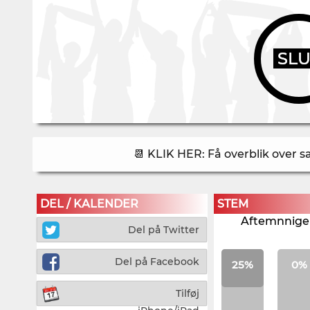
SL
📆 KLIK HER: Få overblik over 
DEL / KALENDER
STEM
Aftemnnigen
Del på Twitter
Del på Facebook
25%
0%
Tilføj