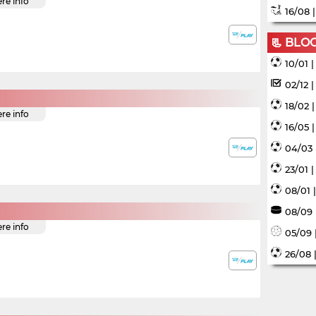
ere info
16/08 
📃 BLO
10/01 
02/12 
18/02 
ere info
16/05 
04/03 
23/01 
08/01 
08/09 
ere info
05/09 
26/08 