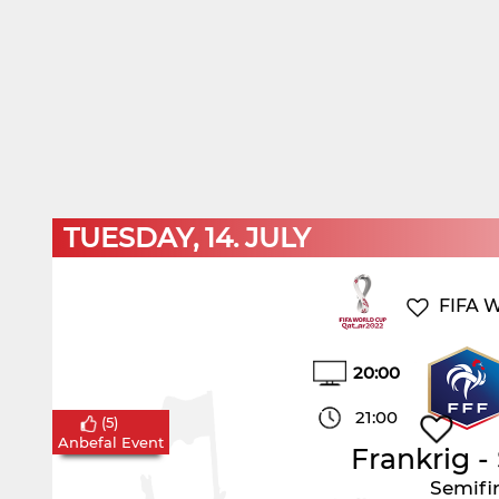
TUESDAY, 14. JULY
FIFA W
20:00
21:00
(
5
)
Anbefal Event
Frankrig
-
Semifi