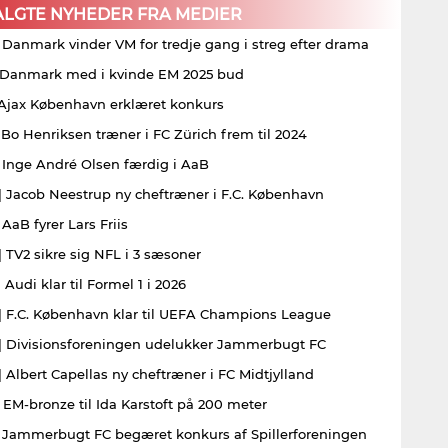
ALGTE NYHEDER FRA MEDIER
| Danmark vinder VM for tredje gang i streg efter drama
| Danmark med i kvinde EM 2025 bud
| Ajax København erklæret konkurs
| Bo Henriksen træner i FC Zürich frem til 2024
| Inge André Olsen færdig i AaB
| Jacob Neestrup ny cheftræner i F.C. København
 AaB fyrer Lars Friis
| TV2 sikre sig NFL i 3 sæsoner
 Audi klar til Formel 1 i 2026
| F.C. København klar til UEFA Champions League
| Divisionsforeningen udelukker Jammerbugt FC
| Albert Capellas ny cheftræner i FC Midtjylland
| EM-bronze til Ida Karstoft på 200 meter
| Jammerbugt FC begæret konkurs af Spillerforeningen