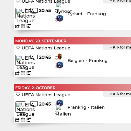
UEFA Nations League
▼ Klik for m
20:45
Tyrkiet
-
Frankrig
MONDAY, 28. SEPTEMBER
UEFA Nations League
▼ Klik for m
20:45
Belgien
-
Frankrig
FRIDAY, 2. OCTOBER
UEFA Nations League
▼ Klik for m
20:45
Frankrig
-
Italien