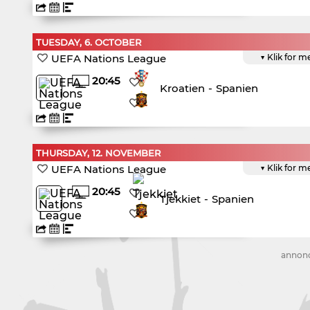
TUESDAY, 6. OCTOBER
UEFA Nations League
▼ Klik for m
20:45
Kroatien
-
Spanien
THURSDAY, 12. NOVEMBER
UEFA Nations League
▼ Klik for m
20:45
Tjekkiet
-
Spanien
annon