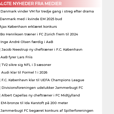
ALGTE NYHEDER FRA MEDIER
| Danmark vinder VM for tredje gang i streg efter drama
| Danmark med i kvinde EM 2025 bud
| Ajax København erklæret konkurs
| Bo Henriksen træner i FC Zürich frem til 2024
| Inge André Olsen færdig i AaB
| Jacob Neestrup ny cheftræner i F.C. København
 AaB fyrer Lars Friis
| TV2 sikre sig NFL i 3 sæsoner
 Audi klar til Formel 1 i 2026
| F.C. København klar til UEFA Champions League
| Divisionsforeningen udelukker Jammerbugt FC
| Albert Capellas ny cheftræner i FC Midtjylland
| EM-bronze til Ida Karstoft på 200 meter
| Jammerbugt FC begæret konkurs af Spillerforeningen