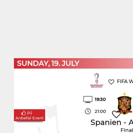
SUNDAY, 19. JULY
FIFA W
19:30
21:00
(
4
)
Anbefal Event
Spanien
-
A
Fina