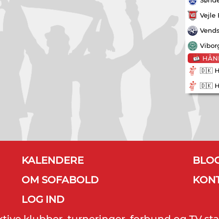
Vejle
Vends
Vibor
HÅN
🇩🇰 
🇩🇰 
KALENDERE
BLO
OM SOFABOLD
KON
LOG IND
ektive klubber, turneringer, forbund og TV sta