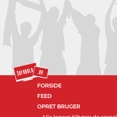
FORSIDE
FEED
OPRET BRUGER
Alle logoer tilhører de resp