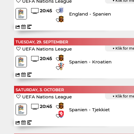
UEFA Nations League
▼ Klik for m
20:45
England
-
Spanien
TUESDAY, 29. SEPTEMBER
UEFA Nations League
▼ Klik for m
20:45
Spanien
-
Kroatien
SATURDAY, 3. OCTOBER
UEFA Nations League
▼ Klik for m
20:45
Spanien
-
Tjekkiet