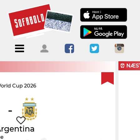
Menu
Forside
Kalendere
Om
Blogs
Sofabold
⏰ NÆS
Opret
orld Cup 2026
Kontakt
bruger
Log ind
-
rgentina
le