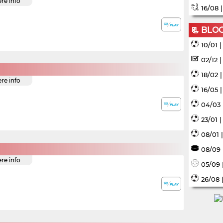
ere info
16/08 
📃 BLO
10/01 
02/12 
18/02 
ere info
16/05 
04/03 
23/01 
08/01 
08/09 
ere info
05/09 
26/08 