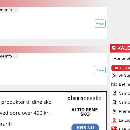
ere info
📆 KAL
ere info
Her er e
FOD
3F Su
Betin
Campo
Campo
Premi
La Li
1. Bu