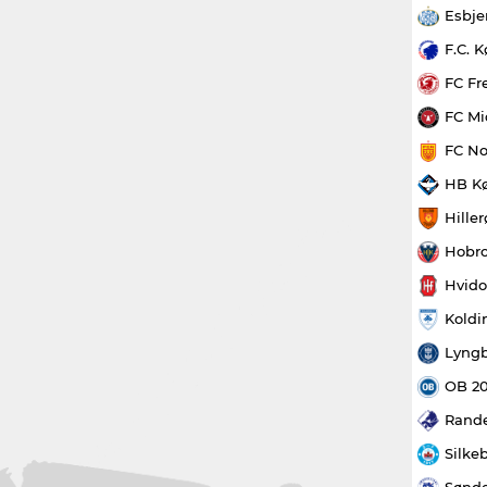
Esbje
F.C. 
FC Fr
FC Mi
FC No
HB K
Hille
Hobro
Hvido
Koldi
Lyngb
OB 2
Rande
Silke
Sønde