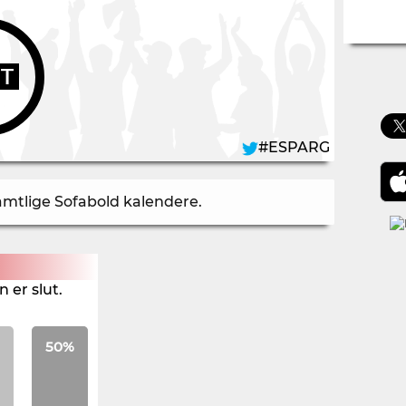
UT
#ESPARG
samtlige Sofabold kalendere
.
 er slut.
50%