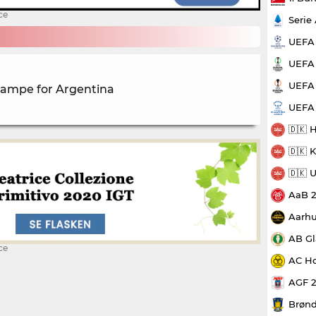
ce
Serie
UEFA
UEFA 
UEFA 
 kampe for Argentina
UEFA
🇩🇰 
🇩🇰 
🇩🇰 
AaB 
Aarhu
AB Gl
ce
AC Ho
AGF 
Brønd