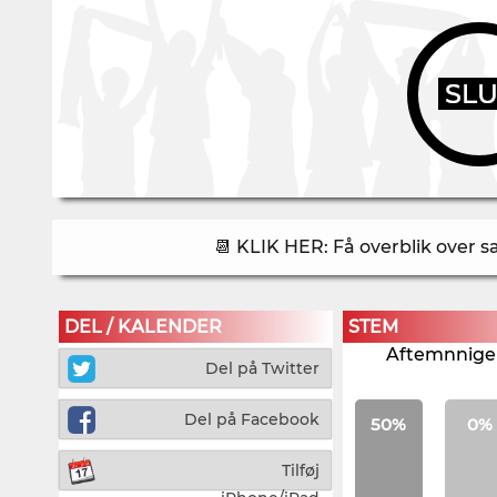
SL
📆 KLIK HER: Få overblik over 
DEL / KALENDER
STEM
Aftemnnigen
Del på Twitter
Del på Facebook
50%
0%
Tilføj