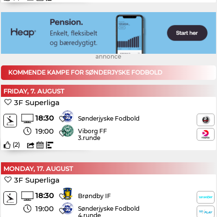
annonce
KOMMENDE KAMPE FOR SØNDERJYSKE FODBOLD
FRIDAY, 7. AUGUST
3F Superliga
18:30
Sønderjyske Fodbold
19:00
Viborg FF
3.runde
(
2
)
MONDAY, 17. AUGUST
3F Superliga
18:30
Brøndby IF
19:00
Sønderjyske Fodbold
4.runde