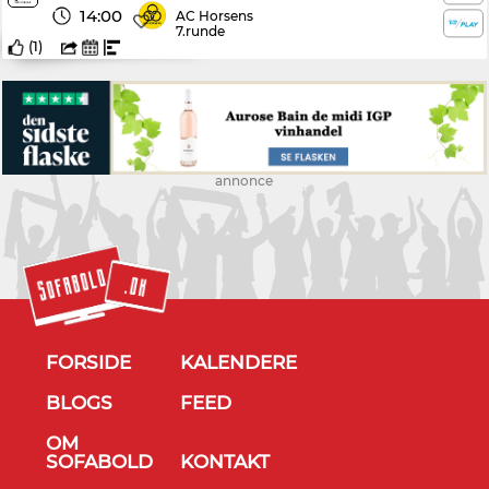
14:00
AC Horsens
7.runde
(
1
)
annonce
FORSIDE
KALENDERE
BLOGS
FEED
OM
SOFABOLD
KONTAKT