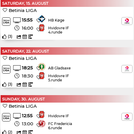
SATURDAY, 15. AUGUST
Betinia LIGA
15:55
HB Køge
16:00
Hvidovre IF
4.runde
(
3
)
SATURDAY, 22. AUGUST
Betinia LIGA
18:25
AB Gladsaxe
18:30
Hvidovre IF
5.runde
(
3
)
SUNDAY, 30. AUGUST
Betinia LIGA
12:55
Hvidovre IF
13:00
FC Fredericia
6.runde
(
2
)