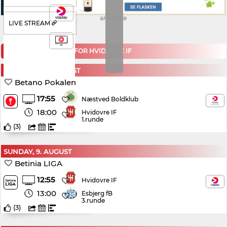
annonce
LIVE STREAM
KOMMENDE KAMPE FOR HVIDOVRE IF
THURSDAY, 6. AUGUST
Betano Pokalen
17:55
Næstved Boldklub
18:00
Hvidovre IF
1.runde
(
3
)
SUNDAY, 9. AUGUST
Betinia LIGA
12:55
Hvidovre IF
13:00
Esbjerg fB
3.runde
(
3
)