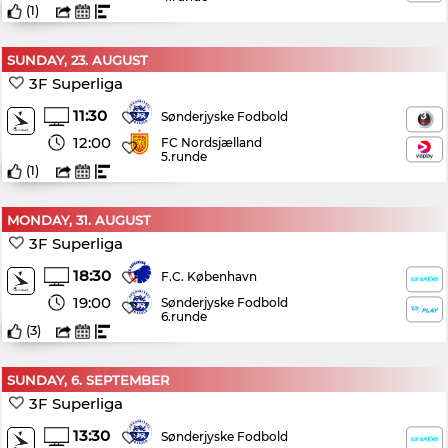
(
1
)
SUNDAY, 23. AUGUST
3F Superliga
11:30
Sønderjyske Fodbold
12:00
FC Nordsjælland
5.runde
(
1
)
MONDAY, 31. AUGUST
3F Superliga
18:30
F.C. København
19:00
Sønderjyske Fodbold
6.runde
(
3
)
SUNDAY, 6. SEPTEMBER
3F Superliga
13:30
Sønderjyske Fodbold