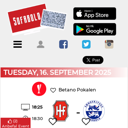
×
Menu
Forside
Kalendere
Om
Blogs
Sofabold
Opret
Kontakt
bruger
TUESDAY, 16. SEPTEMBER 2025
Log
ind
Betano Pokalen
18:25
-
18:30
(
2
)
Anbefal Event