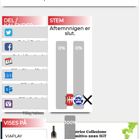
DEL /
STEM
KALENDER
Aftemnnigen er
slut.
Del på Twitter
0%
0%
Del på Facebook
Tilføj iPhone/iPad
Tilføj Google
Tilføj Outlook
Tilføj Yahoo
100%
VISES PÅ
VIAPLAY