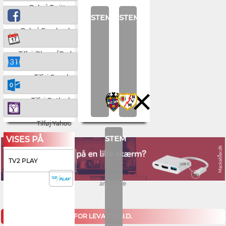
Del på Twitter
STEM
STEM
Del på Facebook
Tilføj iPhone/iPad
Tilføj Google
Tilføj Outlook
Tilføj Yahoo
STEM
VISES PÅ
TV2 PLAY
annonce
KOMMENDE KAMPE FOR LEVANTE U.D.