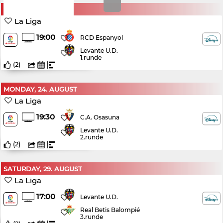
SUNDAY, 16. AUGUST
La Liga
19:00
RCD Espanyol
Levante U.D.
1.runde
(
2
)
MONDAY, 24. AUGUST
La Liga
19:30
C.A. Osasuna
Levante U.D.
2.runde
(
2
)
SATURDAY, 29. AUGUST
La Liga
17:00
Levante U.D.
Real Betis Balompié
3.runde