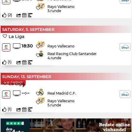
Rayo Vallecano
3.runde
(
2
)
SATURDAY, 5. SEPTEMBER
La Liga
18:30
Rayo Vallecano
Real Racing Club Santander
4.runde
(
1
)
SUNDAY, 13. SEPTEMBER
Ikke Fastlagt
La Liga
--:--
Real Madrid C.F.
Rayo Vallecano
5.runde
(
1
)