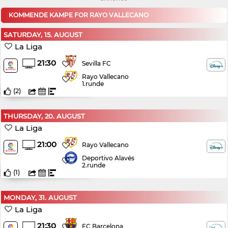
KOMMENDE KAMPE FOR RAYO VALLECANO
SATURDAY, 15. AUGUST
La Liga
21:30
Sevilla FC
Rayo Vallecano
1.runde
(
2
)
THURSDAY, 20. AUGUST
La Liga
21:00
Rayo Vallecano
Deportivo Alavés
2.runde
(
1
)
MONDAY, 31. AUGUST
La Liga
21:30
FC Barcelona