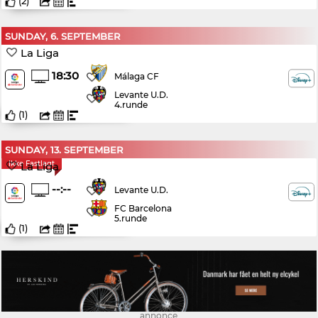
(
2
)
SUNDAY, 6. SEPTEMBER
La Liga
18:30
Málaga CF
Levante U.D.
4.runde
(
1
)
SUNDAY, 13. SEPTEMBER
Ikke Fastlagt
La Liga
--:--
Levante U.D.
FC Barcelona
5.runde
(
1
)
annonce