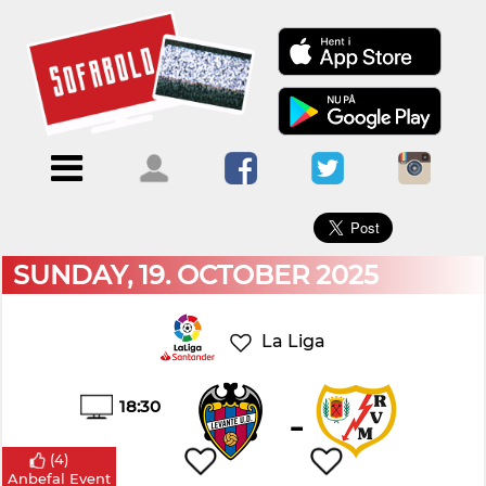
×
Menu
Forside
Kalendere
Om
Blogs
Sofabold
Opret
Kontakt
bruger
SUNDAY, 19. OCTOBER 2025
Log
ind
La Liga
18:30
-
(
4
)
Anbefal Event