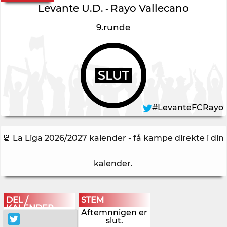
Levante U.D.
Rayo Vallecano
-
9.runde
SLUT
#LevanteFCRayo
📆 La Liga 2026/2027 kalender - få kampe direkte i din
kalender
.
DEL /
STEM
KALENDER
Aftemnnigen er
slut.