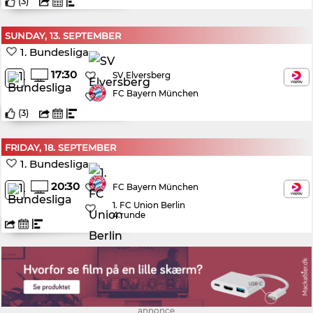
(
3
)
SUNDAY, 13. SEPTEMBER
1. Bundesliga
17:30
SV Elversberg
FC Bayern München
(
3
)
FRIDAY, 18. SEPTEMBER
1. Bundesliga
20:30
FC Bayern München
1. FC Union Berlin
4.runde
annonce