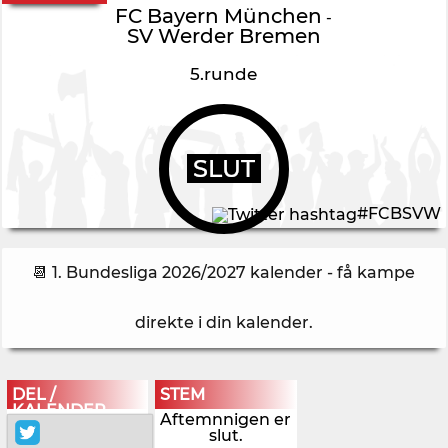
FC Bayern München
-
SV Werder Bremen
5.runde
SLUT
#FCBSVW
📆 1. Bundesliga 2026/2027 kalender - få kampe
direkte i din kalender
.
DEL /
STEM
KALENDER
Aftemnnigen er
slut.