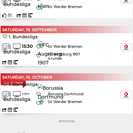
SV Werder Bremen
(
1
)
SATURDAY, 19. SEPTEMBER
1. Bundesliga
15:30
SV Werder Bremen
FC Augsburg 1907
4.runde
SATURDAY, 10. OCTOBER
Ikke Fastlagt
1. Bundesliga
--:--
Borussia Dortmund
SV Werder Bremen
annonce