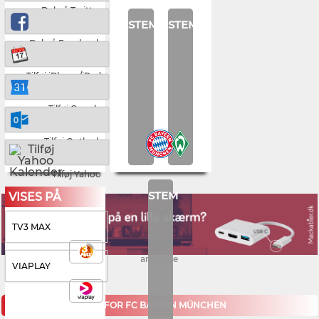
Del på Twitter
STEM
STEM
Del på Facebook
Tilføj iPhone/iPad
Tilføj Google
Tilføj Outlook
Tilføj Yahoo
STEM
VISES PÅ
TV3 MAX
annonce
VIAPLAY
KOMMENDE KAMPE FOR FC BAYERN MÜNCHEN