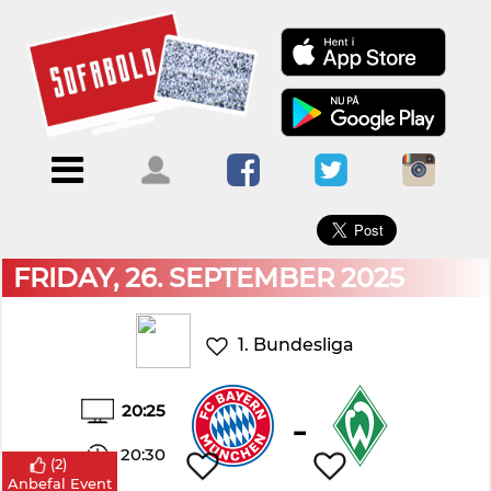
×
Menu
Forside
Kalendere
Om
Blogs
Sofabold
Opret
Kontakt
bruger
FRIDAY, 26. SEPTEMBER 2025
Log
ind
1. Bundesliga
20:25
-
20:30
(
2
)
Anbefal Event