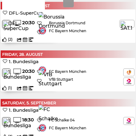
SATURDAY, 22. AUGUST
DFL-SuperCup
20:30
Borussia Dortmund
FC Bayern München
(
2
)
FRIDAY, 28. AUGUST
1. Bundesliga
20:30
FC Bayern München
VfB Stuttgart
(
1
)
SATURDAY, 5. SEPTEMBER
1. Bundesliga
18:30
FC Schalke 04
FC Bayern München