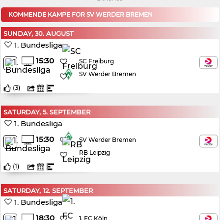
KOMMENDE KAMPE FOR SV WERDER BREMEN
SUNDAY, 30. AUGUST
1. Bundesliga
15:30
SC Freiburg
SV Werder Bremen
(
3
)
SATURDAY, 5. SEPTEMBER
1. Bundesliga
15:30
SV Werder Bremen
RB Leipzig
(
1
)
SATURDAY, 12. SEPTEMBER
1. Bundesliga
18:30
1. FC Köln