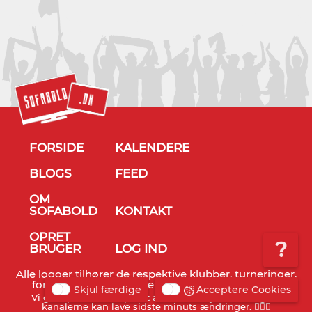
FORSIDE
KALENDERE
BLOGS
FEED
OM
SOFABOLD
KONTAKT
OPRET
?
BRUGER
LOG IND
Alle logoer tilhører de respektive klubber, turneringer,
forbund og TV stationer - © Sofabold 2011-2026
Skjul færdige
Acceptere Cookies
Vi gør opmærksom på, at alt info er vejledende og TV
kanalerne kan lave sidste minuts ændringer. 🤷🏻‍♂️